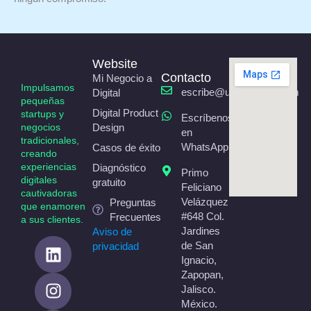
Website
Contacto
Mi Negocio a
Impulsamos
escribe@uxcreativity.com
Digital
pequeñas
Digital Product
startups y
Escríbenos
negocios
Design
en
tradicionales,
WhatsApp
Casos de éxito
creando
experiencias
Diagnóstico
Primo
digitales
gratuito
Feliciano
cautivadoras
Velázquez
Preguntas
que enamoren
#648 Col.
Frecuentes
a sus clientes.​
Jardines
Aviso de
de San
privacidad
Ignacio,
Zapopan,
Jalisco.
México.