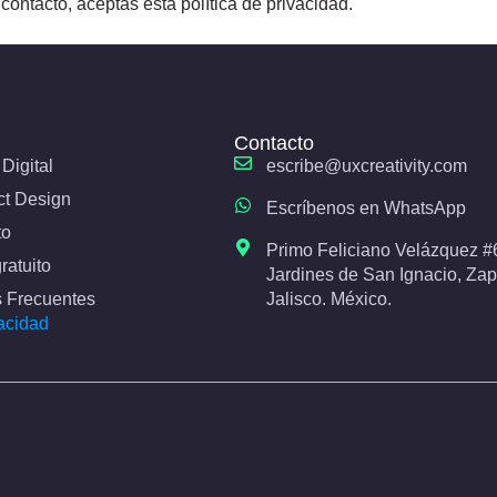
contacto, aceptas esta política de privacidad.
Contacto
Digital
escribe@uxcreativity.com
ct Design
Escríbenos en WhatsApp
to
Primo Feliciano Velázquez #
ratuito
Jardines de San Ignacio, Za
 Frecuentes
Jalisco. México.
acidad