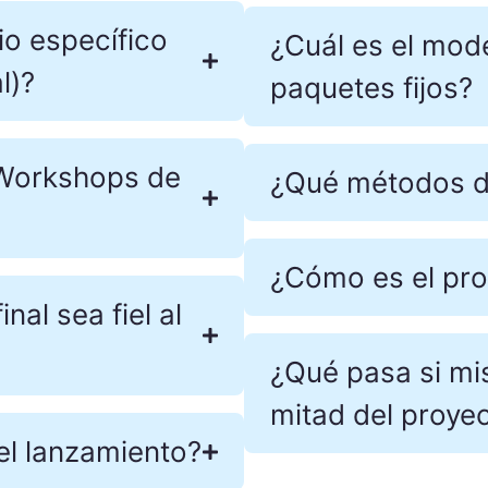
io específico
¿Cuál es el mod
l)?
paquetes fijos?
s Workshops de
¿Qué métodos d
¿Cómo es el pro
al sea fiel al
¿Qué pasa si mi
mitad del proye
el lanzamiento?