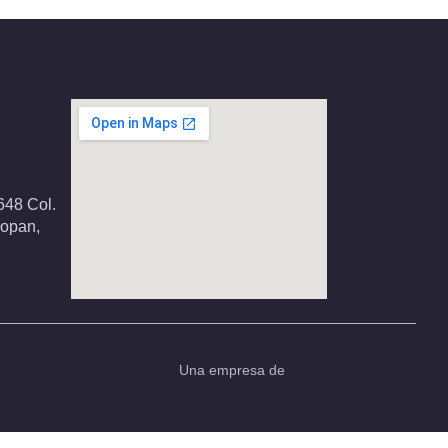
648 Col.
popan,
Una empresa de